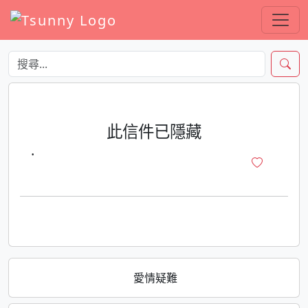
此信件已隱藏
·
愛情疑難