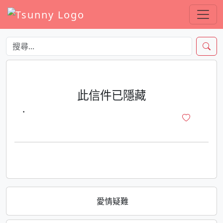
此信件已隱藏
·
愛情疑難