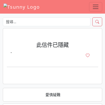
此信件已隱藏
·
愛情疑難