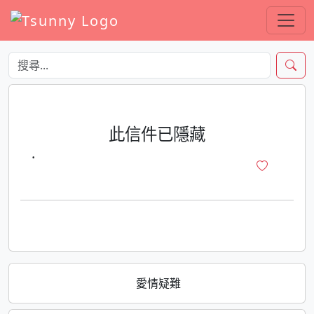
此信件已隱藏
·
愛情疑難