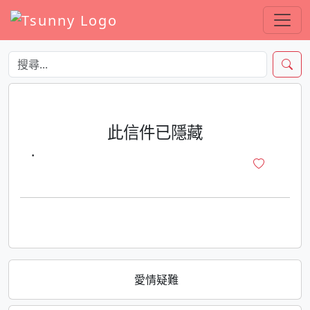
此信件已隱藏
·
愛情疑難