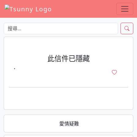
此信件已隱藏
·
愛情疑難