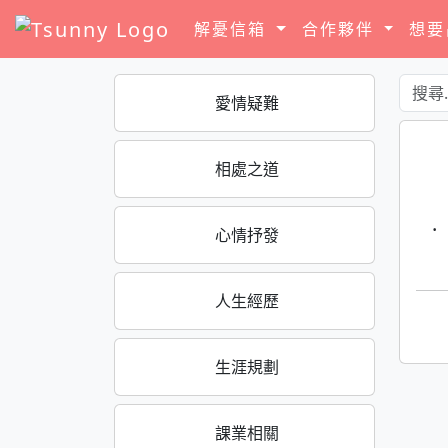
解憂信箱
合作夥伴
想
愛情疑難
相處之道
·
心情抒發
人生經歷
生涯規劃
課業相關