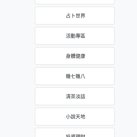
占卜世界
活動專區
身體健康
雜七雜八
清茶淡話
小說天地
投資理財