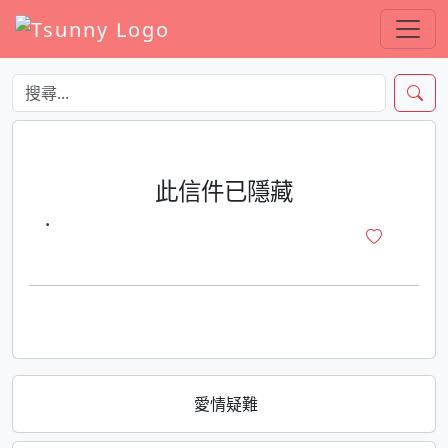
此信件已隱藏
·
愛情疑難