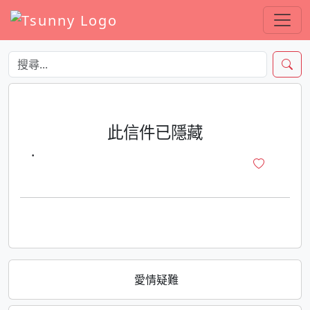
此信件已隱藏
·
愛情疑難