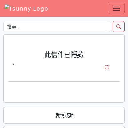
此信件已隱藏
·
愛情疑難