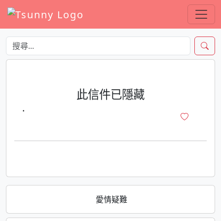
此信件已隱藏
·
愛情疑難