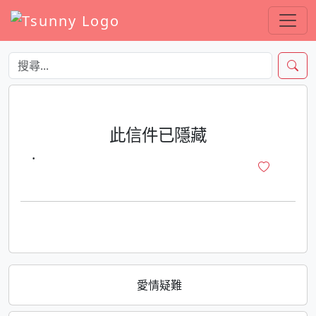
此信件已隱藏
·
愛情疑難