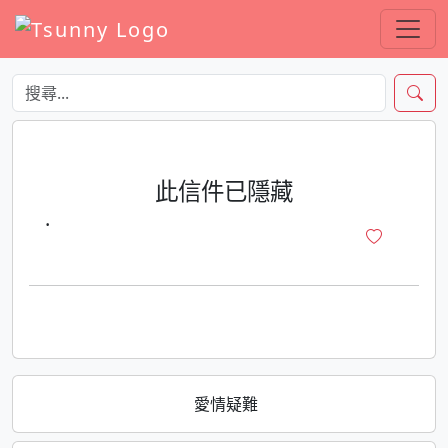
此信件已隱藏
·
愛情疑難