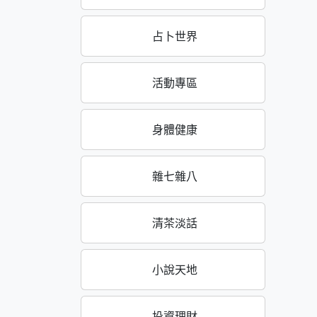
占卜世界
活動專區
身體健康
雜七雜八
清茶淡話
小說天地
投資理財