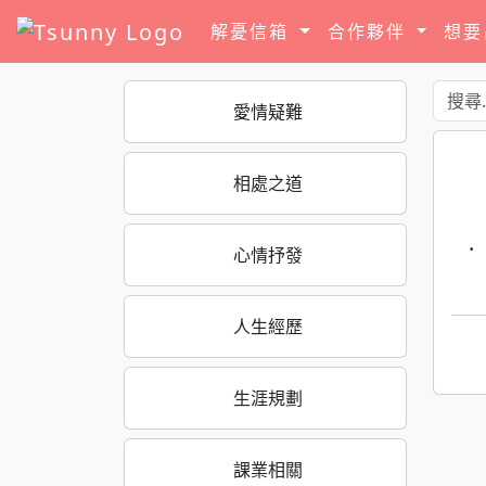
解憂信箱
合作夥伴
想
愛情疑難
相處之道
·
心情抒發
人生經歷
生涯規劃
課業相關