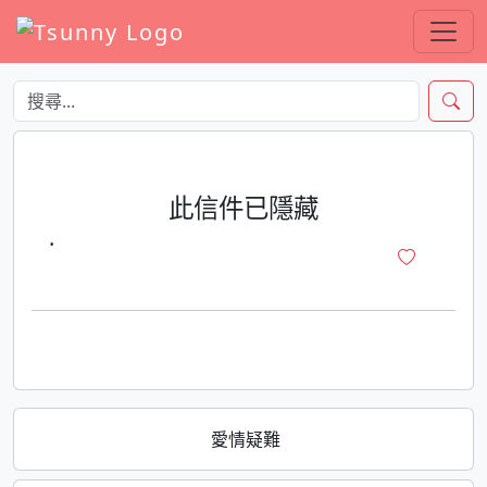
此信件已隱藏
·
愛情疑難