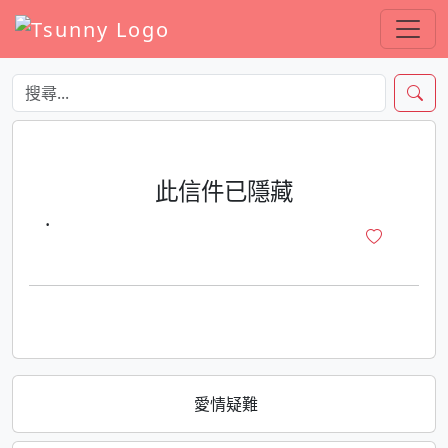
此信件已隱藏
·
愛情疑難