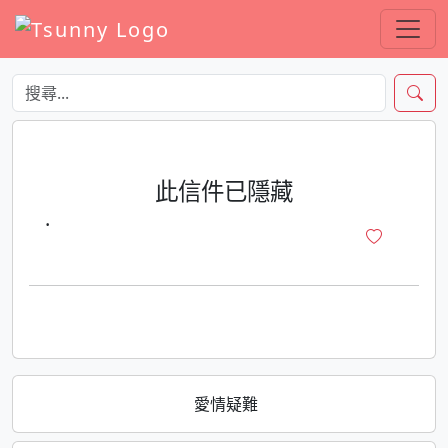
此信件已隱藏
·
愛情疑難