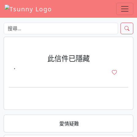
此信件已隱藏
·
愛情疑難