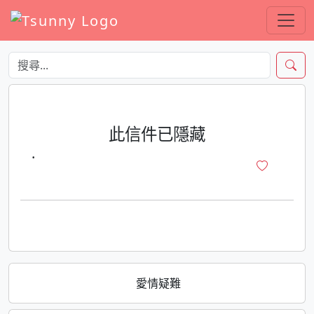
此信件已隱藏
·
愛情疑難