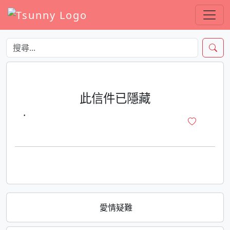
此信件已隱藏
·
愛情疑難