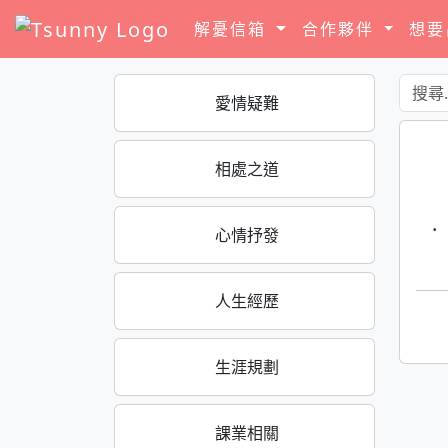
解憂信箱
合作夥伴
想
愛情疑難
相處之道
·
心情抒發
人生經歷
生涯規劃
課業相關