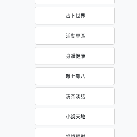
占卜世界
活動專區
身體健康
雜七雜八
清茶淡話
小說天地
投資理財