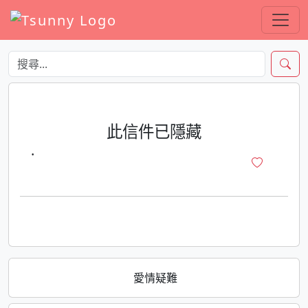
此信件已隱藏
·
愛情疑難