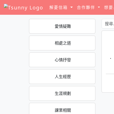
解憂信箱
合作夥伴
想
愛情疑難
相處之道
·
心情抒發
人生經歷
生涯規劃
課業相關