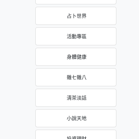
占卜世界
活動專區
身體健康
雜七雜八
清茶淡話
小說天地
投資理財