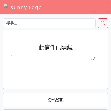
此信件已隱藏
·
愛情疑難