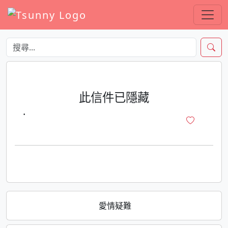
此信件已隱藏
·
愛情疑難