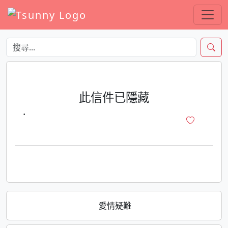
此信件已隱藏
·
愛情疑難