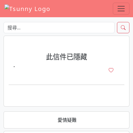
此信件已隱藏
·
愛情疑難