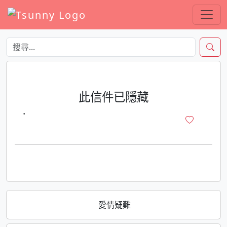
此信件已隱藏
·
愛情疑難