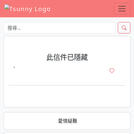
此信件已隱藏
·
愛情疑難