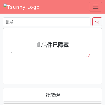
此信件已隱藏
·
愛情疑難