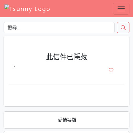
此信件已隱藏
·
愛情疑難