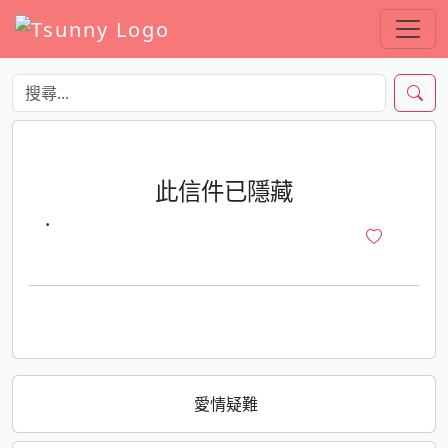
此信件已隱藏
·
愛情疑難