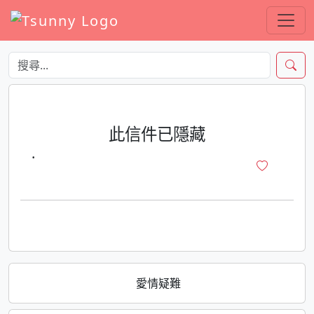
此信件已隱藏
·
愛情疑難