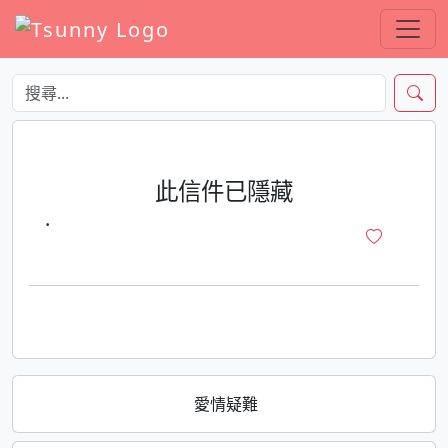
此信件已隱藏
·
愛情疑難