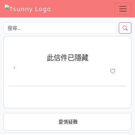
此信件已隱藏
·
愛情疑難