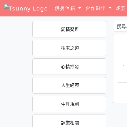
解憂信箱
合作夥伴
想
愛情疑難
相處之道
·
心情抒發
人生經歷
生涯規劃
課業相關