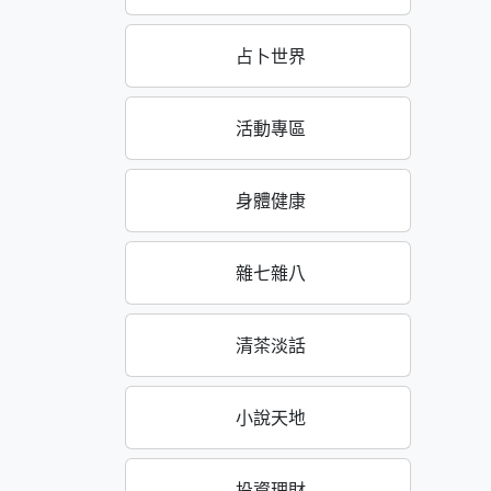
占卜世界
活動專區
身體健康
雜七雜八
清茶淡話
小說天地
投資理財