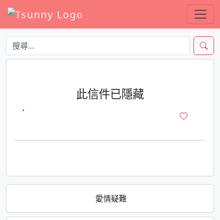
此信件已隱藏
·
愛情疑難