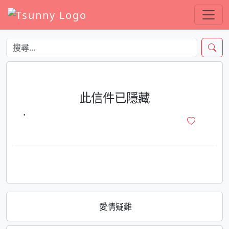
此信件已隱藏
·
愛情疑難