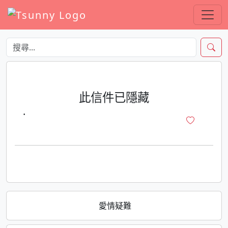
此信件已隱藏
·
愛情疑難