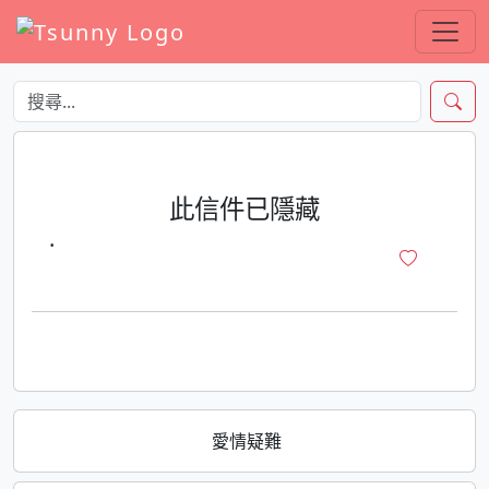
此信件已隱藏
·
愛情疑難