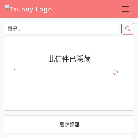
此信件已隱藏
·
愛情疑難