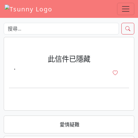
此信件已隱藏
·
愛情疑難