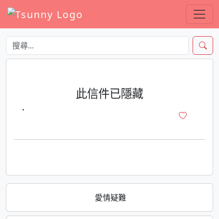
此信件已隱藏
·
愛情疑難