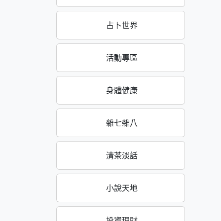
占卜世界
活動專區
身體健康
雜七雜八
清茶淡話
小說天地
投資理財