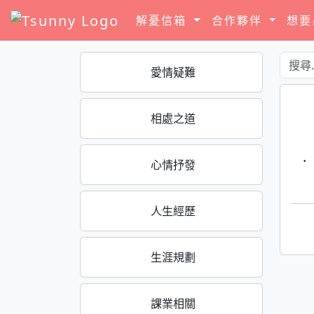
解憂信箱
合作夥伴
想
愛情疑難
相處之道
·
心情抒發
人生經歷
生涯規劃
課業相關