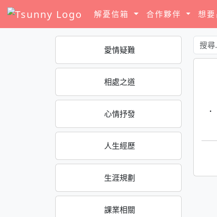
解憂信箱
合作夥伴
想
愛情疑難
相處之道
·
心情抒發
人生經歷
生涯規劃
課業相關