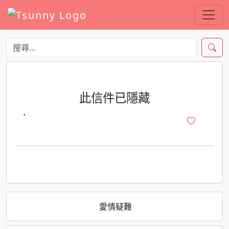
此信件已隱藏
·
愛情疑難