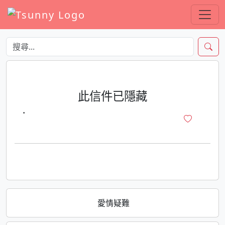
此信件已隱藏
·
愛情疑難