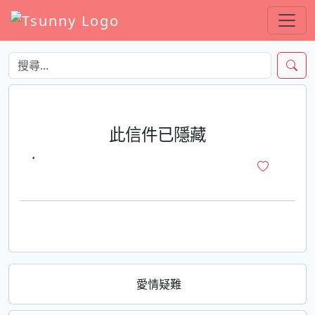
此信件已隱藏
·
愛情疑難