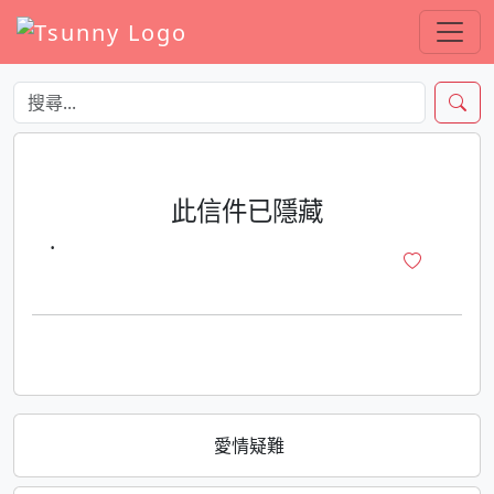
此信件已隱藏
·
愛情疑難