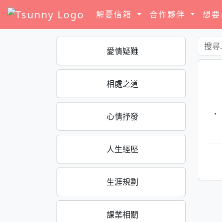
解憂信箱
合作夥伴
想
愛情疑難
相處之道
·
心情抒發
人生經歷
生涯規劃
課業相關