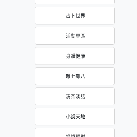
占卜世界
活動專區
身體健康
雜七雜八
清茶淡話
小說天地
投資理財